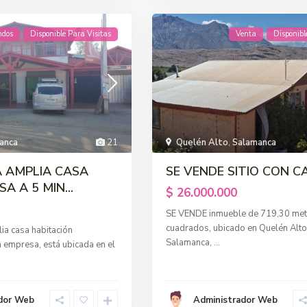
ndos
Disponible Para Visitas
Venta
Disponibl
anca
21
Quelén Alto
,
Salamanca
A AMPLIA CASA
SE VENDE SITIO CON C
A A 5 MIN...
$ 26.000.000
SE VENDE inmueble de 719,30 met
cuadrados, ubicado en Quelén Alt
a casa habitación
Salamanca,
...
 empresa, está ubicada en el
dor Web
Administrador Web