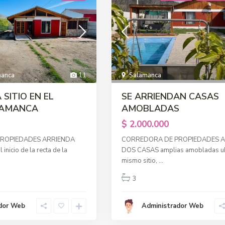
manca
11
Salamanca
 SITIO EN EL
SE ARRIENDAN CASAS
LAMANCA
AMOBLADAS
$ 2.000.000
ROPIEDADES ARRIENDA
CORREDORA DE PROPIEDADES A
inicio de la recta de la
DOS CASAS amplias amobladas ub
mismo sitio,
...
3
dor Web
Administrador Web