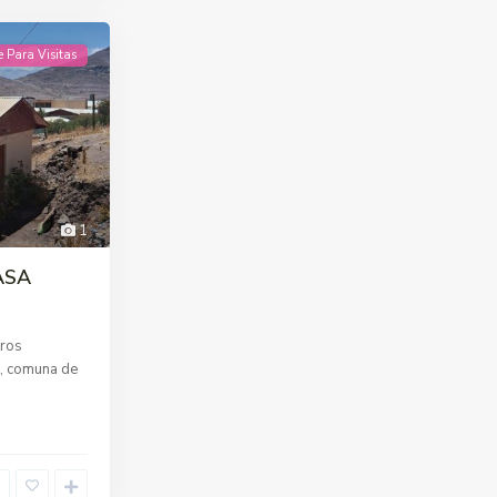
e Para Visitas
1
ASA
ros
o, comuna de