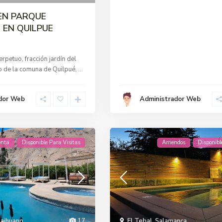
EN PARQUE
 EN QUILPUE
rpetuo, fracción jardín del
o de la comuna de Quilpué,
...
dor Web
Administrador Web
enta
Disponible Para Visitas
Arriendos
Disponibl
aihuano
17
El Tebal
,
Salamanca