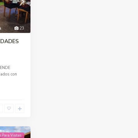
a
23
EDADES
.
VENDE
rados con
e Para Visitas