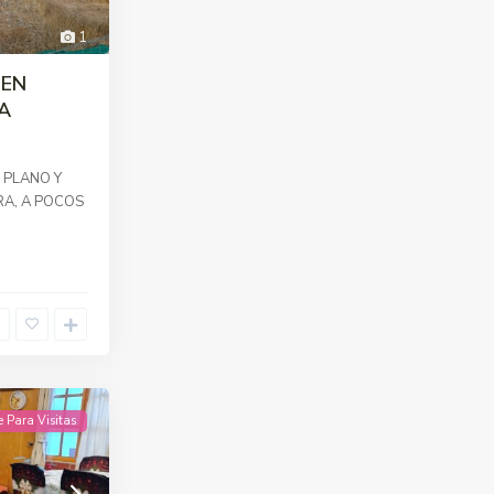
1
 EN
A
, PLANO Y
RA, A POCOS
e Para Visitas