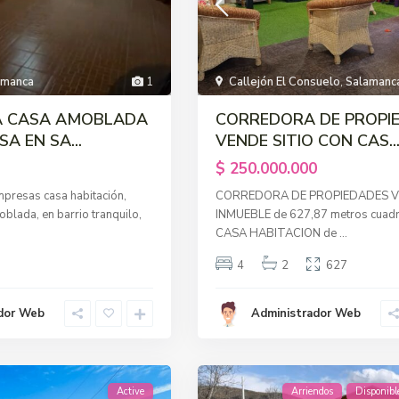
amanca
1
Callejón El Consuelo
,
Salamanc
A CASA AMOBLADA
CORREDORA DE PROPI
A EN SA...
VENDE SITIO CON CAS..
$ 250.000.000
mpresas casa habitación,
CORREDORA DE PROPIEDADES 
lada, en barrio tranquilo,
INMUEBLE de 627,87 metros cuad
CASA HABITACION de
...
4
2
627
dor Web
Administrador Web
Active
Arriendos
Disponibl