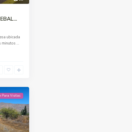
BAL...
esa ubicada
os minutos
...
e Para Visitas