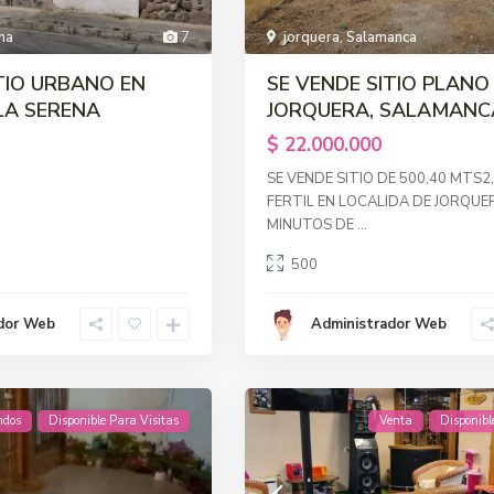
na
7
jorquera
,
Salamanca
TIO URBANO EN
SE VENDE SITIO PLANO
LA SERENA
JORQUERA, SALAMANC
$ 22.000.000
SE VENDE SITIO DE 500,40 MTS2
FERTIL EN LOCALIDA DE JORQUE
MINUTOS DE
...
500
dor Web
Administrador Web
ndos
Disponible Para Visitas
Venta
Disponibl