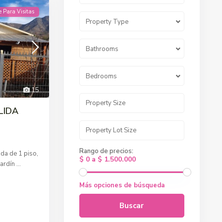
e Para Visitas
Property Type
Bathrooms
Bedrooms
15
LIDA
Rango de precios:
ada de 1 piso,
$ 0 a $ 1.500.000
jardín
...
Más opciones de búsqueda
Buscar