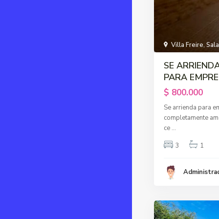
Villa Freire
,
Sal
SE ARRIEND
PARA EMPRES
$ 800.000
Se arrienda para e
completamente amob
ce
...
3
1
Administra