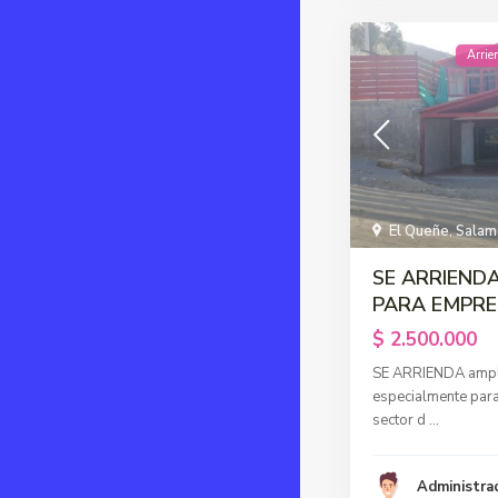
Arrie
El Queñe
,
Salam
SE ARRIEND
PARA EMPRES
$ 2.500.000
SE ARRIENDA ampli
especialmente para
sector d
...
Administra