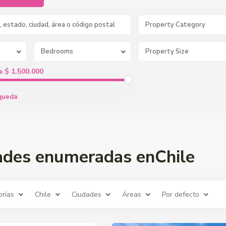
Property Category
Bedrooms
a $ 1.500.000
queda
ades enumeradas enChile
orías
Chile
Ciudades
Áreas
Por defecto