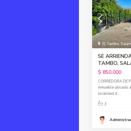
El Tambo
,
Sala
SE ARRIENDA
TAMBO, SA
$ 850.000
CORREDORA DE P
inmueble ubicado al 
localidad d
...
3
Administra