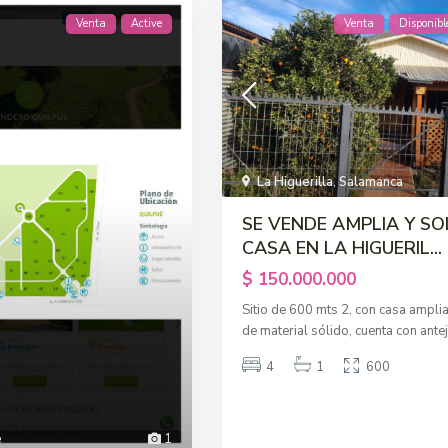
Venta
Active
Venta
Disponibl
La Higuerilla
,
Salamanca
SE VENDE AMPLIA Y SO
CASA EN LA HIGUERIL...
$ 150.000.000
Sitio de 600 mts 2, con casa ampli
de material sólido, cuenta con ante
4
1
600
e
1