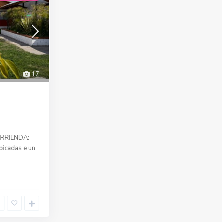
17
RRIENDA:
icadas e un