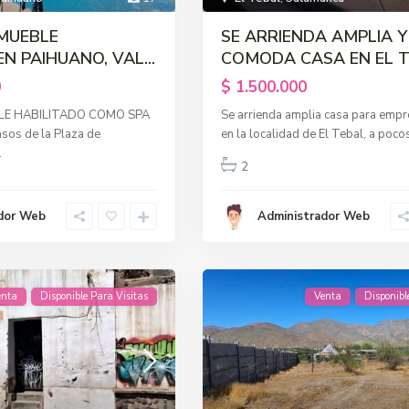
NMUEBLE
SE ARRIENDA AMPLIA Y
N PAIHUANO, VAL...
COMODA CASA EN EL TE
0
$ 1.500.000
LE HABILITADO COMO SPA
Se arrienda amplia casa para empr
sos de la Plaza de
en la localidad de El Tebal, a poc
.
2
dor Web
Administrador Web
enta
Disponible Para Visitas
Venta
Disponibl