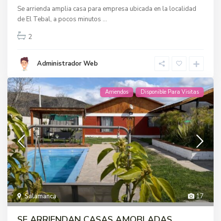
Se arrienda amplia casa para empresa ubicada en la localidad
de El Tebal, a pocos minutos
...
2
Administrador Web
Arriendos
Disponible Para Visitas
E
l
Q
u
e
ñ
e
Salamanca
17
,
SE ARRIENDAN CASAS AMOBLADAS
S