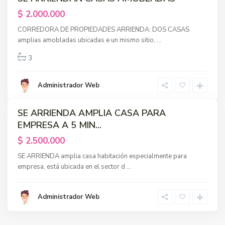
a
$ 2.000.000
l
CORREDORA DE PROPIEDADES ARRIENDA: DOS CASAS
a
amplias amobladas ubicadas e un mismo sitio,
...
m
a
3
n
c
Administrador Web
a
SE ARRIENDA AMPLIA CASA PARA
dos
EMPRESA A 5 MIN...
nible
ra
$ 2.500.000
itas
SE ARRIENDA amplia casa habitación especialmente para
empresa, está ubicada en el sector d
...
Administrador Web