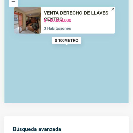
VENTA DERECHO DE LLAVES
CENTRO
$ 100.000.000
3 Habitaciones
$ 100METRO
Búsqueda avanzada