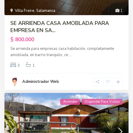
Villa Freire
,
Salamanca
1
SE ARRIENDA CASA AMOBLADA PARA
EMPRESA EN SA...
$ 800.000
Se arrienda para empresas casa habitación, completamente
amoblada, en barrio tranquilo, ce
...
3
1
Administrador Web
Arriendos
Disponible Para Visitas