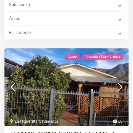
Salamanca
Áreas
Por defecto
Venta
Disponible Para Visitas
La Higuerilla
,
Salamanca
15