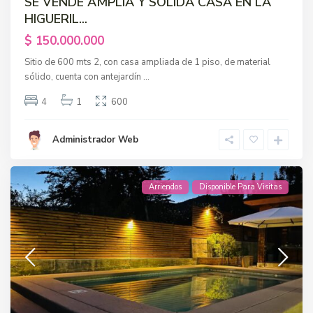
SE VENDE AMPLIA Y SOLIDA CASA EN LA
HIGUERIL...
$ 150.000.000
Sitio de 600 mts 2, con casa ampliada de 1 piso, de material
sólido, cuenta con antejardín
...
4
1
600
Administrador Web
Arriendos
Disponible Para Visitas