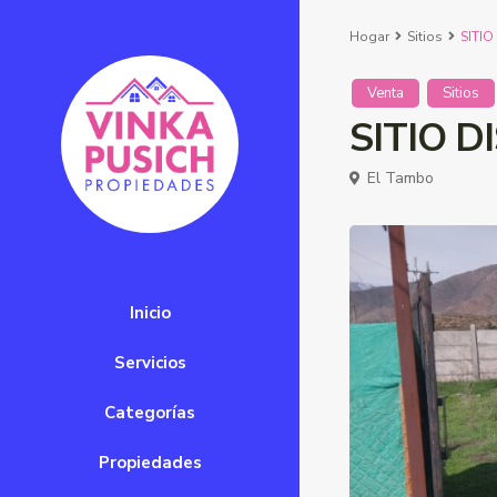
Hogar
Sitios
SITIO
Venta
Sitios
SITIO D
El Tambo
Inicio
Servicios
Categorías
Propiedades