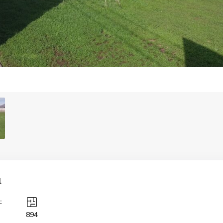
l
:
894