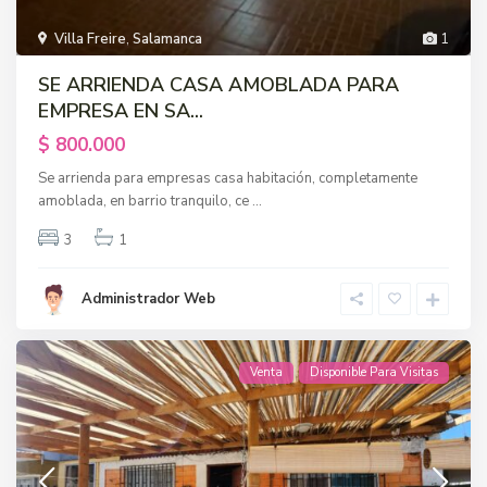
Villa Freire
,
Salamanca
1
SE ARRIENDA CASA AMOBLADA PARA
EMPRESA EN SA...
$ 800.000
Se arrienda para empresas casa habitación, completamente
amoblada, en barrio tranquilo, ce
...
3
1
Administrador Web
Venta
Disponible Para Visitas