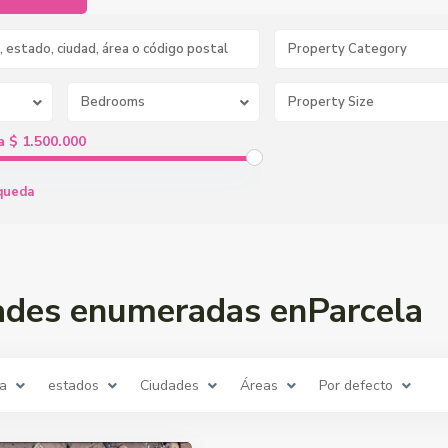
Property Category
Bedrooms
a $ 1.500.000
queda
ades enumeradas enParcela
la
estados
Ciudades
Áreas
Por defecto