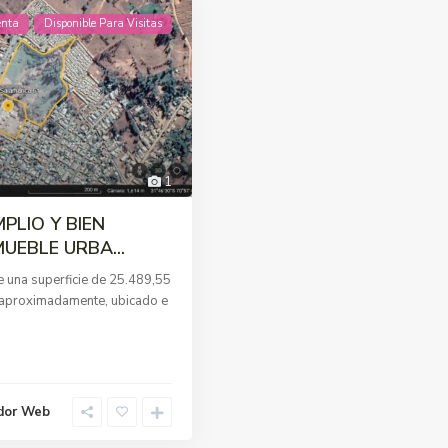
enta
Disponible Para Visitas
1
PLIO Y BIEN
UEBLE URBA...
 una superficie de 25.489,55
aproximadamente, ubicado e
dor Web