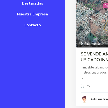
Destacadas
V
Nuestra Empresa
Contacto
Salamanca
SE VENDE AM
UBICADO INM
Inmueble urbano de
metros cuadrados 
...
25
Administra